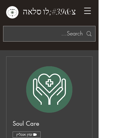
צ&#39;לו סלאה
Soul Care
זמין אונליין