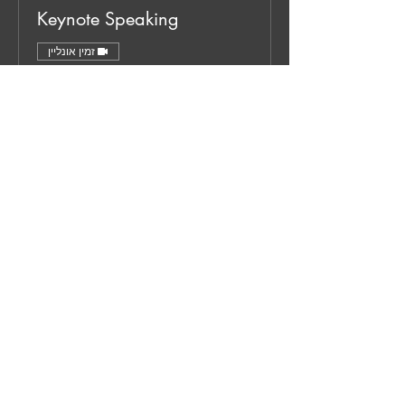
Keynote Speaking
זמין אונליין
Book Jana as your Workshop Facilitator
or Keynote Speaker
קראו עוד
בקש הזמנה
אין אירועים כרגע